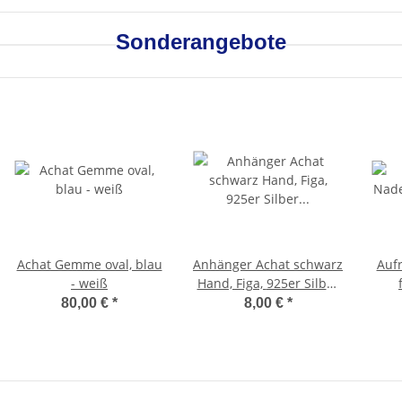
Sonderangebote
Achat Gemme oval, blau
Anhänger Achat schwarz
Aufr
- weiß
Hand, Figa, 925er Silber
gefasst
ver
80,00 €
*
8,00 €
*