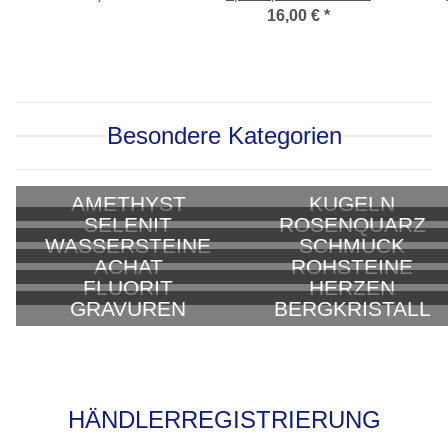
925er Silber
16,00 €
*
Besondere Kategorien
AMETHYST
KUGELN
SELENIT
ROSENQUARZ
WASSERSTEINE
SCHMUCK
ACHAT
ROHSTEINE
FLUORIT
HERZEN
GRAVUREN
BERGKRISTALL
HÄNDLERREGISTRIERUNG