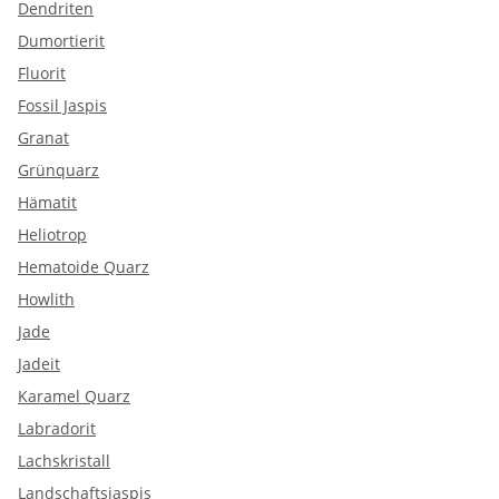
Dendriten
Dumortierit
Fluorit
Fossil Jaspis
Granat
Grünquarz
Hämatit
Heliotrop
Hematoide Quarz
Howlith
Jade
Jadeit
Karamel Quarz
Labradorit
Lachskristall
Landschaftsjaspis