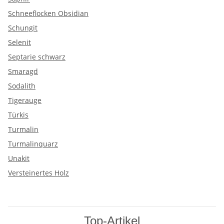
Schneeflocken Obsidian
Schungit
Selenit
Septarie schwarz
Smaragd
Sodalith
Tigerauge
Türkis
Turmalin
Turmalinquarz
Unakit
Versteinertes Holz
Top-Artikel