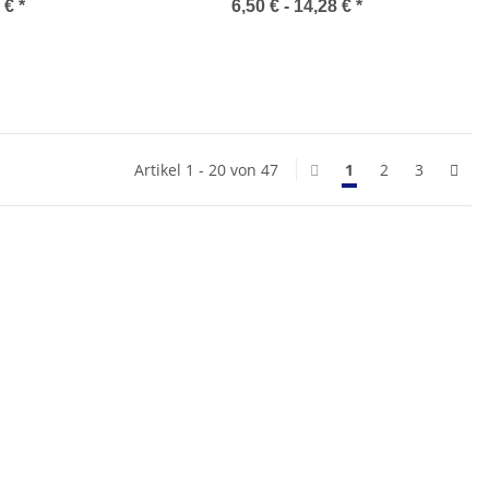
0 €
*
6,50 € -
14,28 €
*
Artikel 1 - 20 von 47
1
2
3