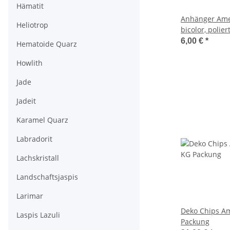
Hämatit
Anhänger Ame
Heliotrop
bicolor, poliert
6,00 €
*
Hematoide Quarz
Howlith
Jade
Jadeit
Karamel Quarz
Labradorit
Lachskristall
Landschaftsjaspis
Larimar
Deko Chips Am
Laspis Lazuli
Packung