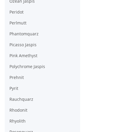
Ozean Jaspis
Peridot
Perlmutt
Phantomquarz
Picasso Jaspis
Pink Amethyst
Polychrome Jaspis
Prehnit
Pyrit
Rauchquarz
Rhodonit
Rhyolith
Rosenquarz