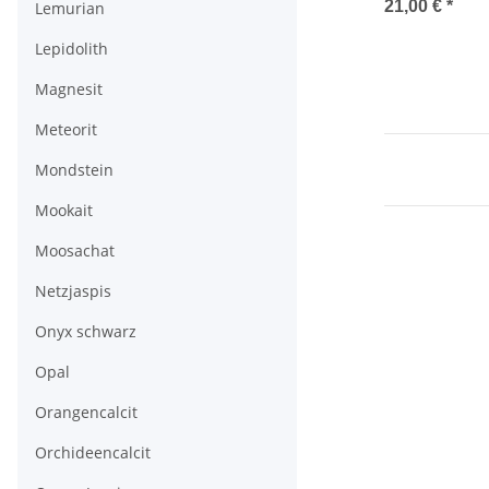
21,00 €
*
Lemurian
Lepidolith
Magnesit
Meteorit
Mondstein
Mookait
Moosachat
Netzjaspis
Onyx schwarz
Opal
Orangencalcit
Orchideencalcit