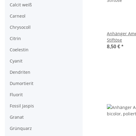
Calcit weiß
Carneol
Chrysocoll
Anhänger Ame
Citrin
Stiftöse
8,50 €
*
Coelestin
Cyanit
Dendriten
Dumortierit
Fluorit
Fossil Jaspis
Granat
Grünquarz