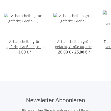
Achatscheibe grün
Achatscheiben grün
Fla
gefärbt, Größe 00, per
gefärbt, Größe 00, 10er
ve
Stück
oder 20 er Packung
3,00 €
*
20,00 € -
25,00 €
*
Newsletter Abonnieren
Bitte senden Sie mir entsprechend Ihrer