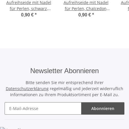
Aufreihseide mit Nadel
Aufreihseide mit Nadel
Aufr
für Perlen, schwarz,
für Perlen, Chalcedon,
verschiedene Stärken
verschiedene Stärken
ver
0,90 €
*
0,90 €
*
Newsletter Abonnieren
Bitte senden Sie mir entsprechend Ihrer
Datenschutzerklärung
regelmäßig und jederzeit widerruflich
Informationen zu Ihrem Produktsortiment per E-Mail zu.
Abonnieren
Newsletter Abonnieren