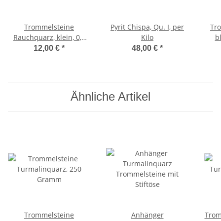
Trommelsteine
Pyrit Chispa, Qu. I, per
Tr
Rauchquarz, klein, 0,5
Kilo
b
KG
12,00 €
*
48,00 €
*
Ähnliche Artikel
Trommelsteine
Anhänger
Trom