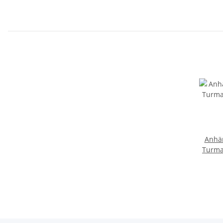
Anhä
Turma
polie