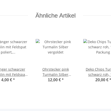
Ähnliche Artikel
nger schwarzer
Ohrstecker pink
Deko Chips Tu
lin mit Feldspat
Turmalin Silber
schwarz roh, 
rt, mit Stiftöse,
vergoldet
Packung
4,00 €
*
12,00 €
*
20,00 €
*
freie Form