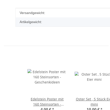
Produkteigenschaft
Wert
Versandgewicht:
Artikelgewicht:
Edelstein Poster mit
Oster Set , 5 Stück Ei
160 Steinsorten -
mini
Geschenkideen
4,00 €
*
10,00 €
*