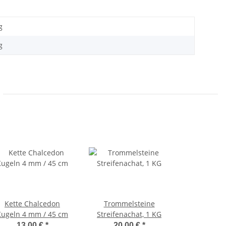
g
g
Kette Chalcedon
Trommelsteine
Kugeln 4 mm / 45 cm
Streifenachat, 1 KG
13,00 €
*
20,00 €
*