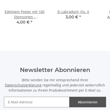
Edelstein Poster mit 160
Ei Labradorit, Qu. II
Steinsorten -
A
3,00 €
*
Geschenkideen
4,00 €
*
Newsletter Abonnieren
Bitte senden Sie mir entsprechend Ihrer
Datenschutzerklärung
regelmäßig und jederzeit widerruflich
Informationen zu Ihrem Produktsortiment per E-Mail zu.
Abonnieren
Newsletter Abonnieren