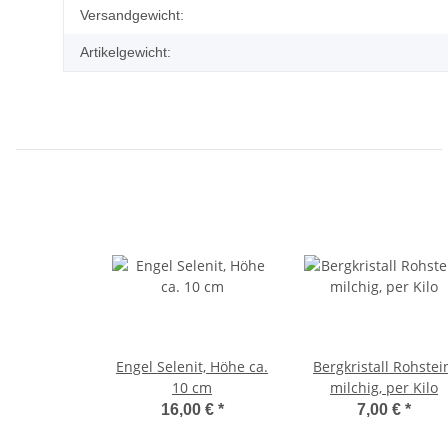
Produkteigenschaft
Wert
Versandgewicht:
Artikelgewicht:
Engel Selenit, Höhe ca.
Bergkristall Rohstei
10 cm
milchig, per Kilo
16,00 €
*
7,00 €
*