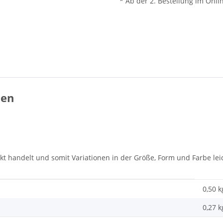
* Ab der 2. Bestellung im Onli
ßen
dukt handelt und somit Variationen in der Größe, Form und Farbe l
0,50 k
0,27
k