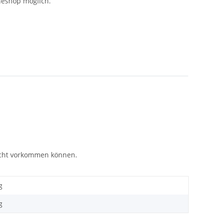
neshop möglich.
eicht vorkommen können.
g
g