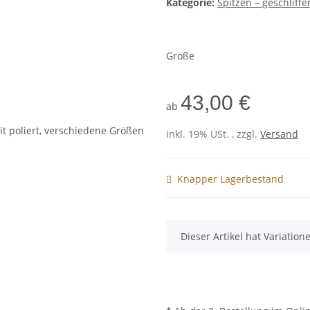
Kategorie:
Spitzen – geschliffe
Größe
43,00 €
ab
inkl. 19% USt. , zzgl.
Versand
Knapper Lagerbestand
x
Dieser Artikel hat Variatio