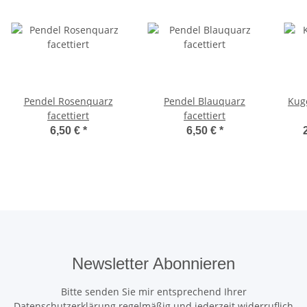
Pendel Rosenquarz
Pendel Blauquarz
Kuge
facettiert
facettiert
6,50 €
*
6,50 €
*
Newsletter Abonnieren
Bitte senden Sie mir entsprechend Ihrer
Datenschutzerklärung
regelmäßig und jederzeit widerruflich