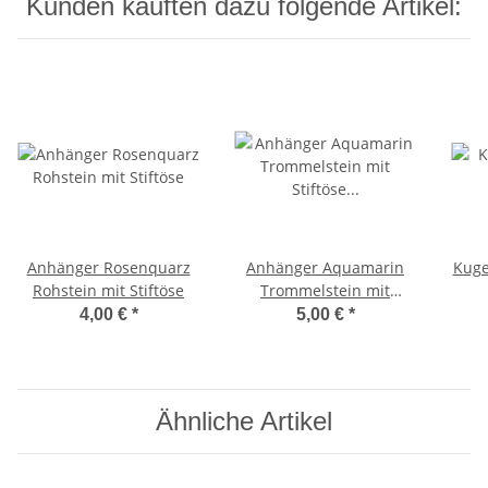
Kunden kauften dazu folgende Artikel:
Anhänger Rosenquarz
Anhänger Aquamarin
Kuge
Rohstein mit Stiftöse
Trommelstein mit
Stiftöse goldfarben
4,00 €
*
5,00 €
*
Ähnliche Artikel