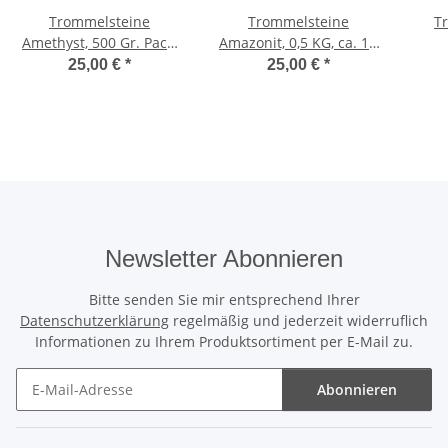
Trommelsteine
Trommelsteine
T
Amethyst, 500 Gr. Pack,
Amazonit, 0,5 KG, ca. 1 -
ca.2-4 cm/St.
2 cm
25,00 €
*
25,00 €
*
Newsletter Abonnieren
Bitte senden Sie mir entsprechend Ihrer
Datenschutzerklärung
regelmäßig und jederzeit widerruflich
Informationen zu Ihrem Produktsortiment per E-Mail zu.
Abonnieren
Newsletter Abonnieren