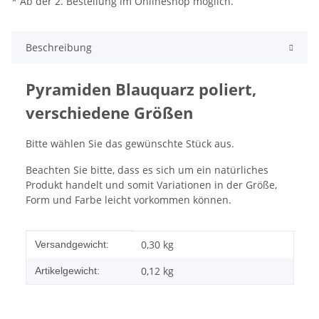
* Ab der 2. Bestellung im Onlineshop möglich.
Beschreibung
Pyramiden Blauquarz poliert,
verschiedene Größen
Bitte wählen Sie das gewünschte Stück aus.
Beachten Sie bitte, dass es sich um ein natürliches
Produkt handelt und somit Variationen in der Größe,
Form und Farbe leicht vorkommen können.
Produkteigenschaft
Wert
0,30 kg
Versandgewicht:
0,12
kg
Artikelgewicht: