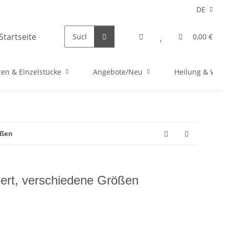
DE
0,00 €
en & Einzelstücke
Angebote/Neu
Heilung & Well
ößen
liert, verschiedene Größen