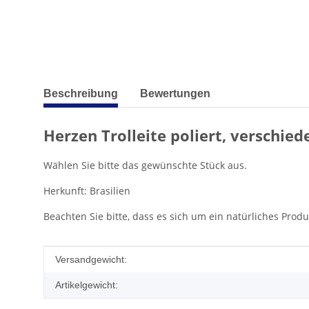
weitere Registerkarten anzeigen
Beschreibung
Bewertungen
Herzen Trolleite poliert, verschie
Wählen Sie bitte das gewünschte Stück aus.
Herkunft: Brasilien
Beachten Sie bitte, dass es sich um ein natürliches Pro
Produkteigenschaft
Wert
Versandgewicht:
Artikelgewicht: