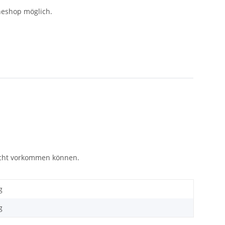
neshop möglich.
eicht vorkommen können.
g
g