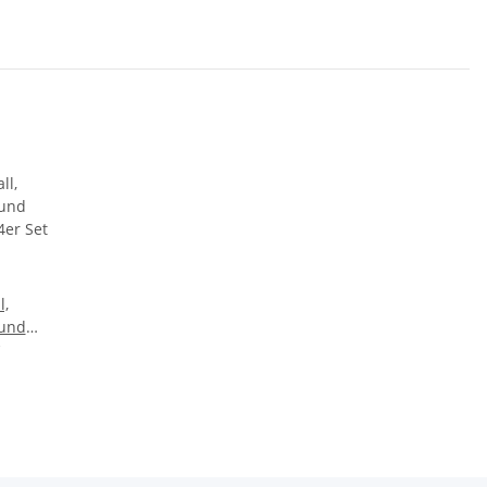
l,
und
4er Set