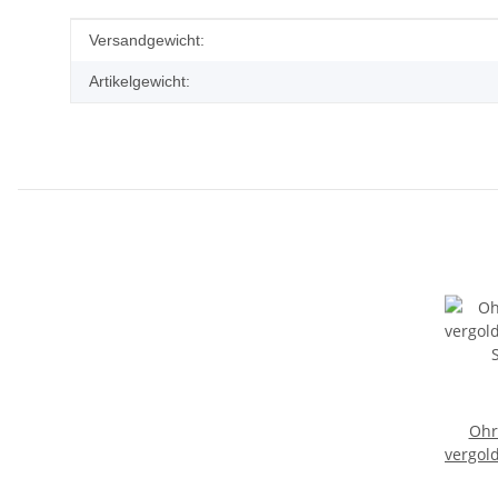
Produkteigenschaft
Wert
Versandgewicht:
Artikelgewicht:
Ohr
vergol