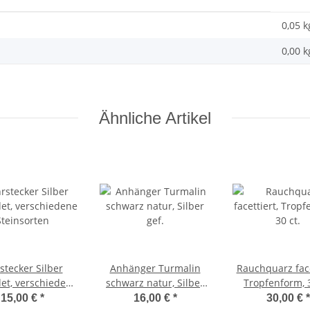
0,05 k
0,00
k
Ähnliche Artikel
stecker Silber
Anhänger Turmalin
Rauchquarz face
det, verschiedene
schwarz natur, Silber
Tropfenform, 3
Steinsorten
gef.
15,00 €
*
16,00 €
*
30,00 €
*