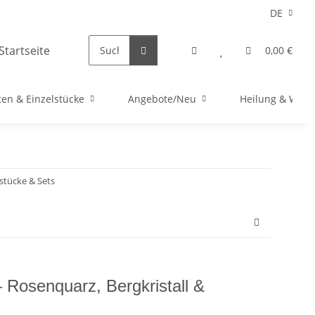
DE
0,00 €
en & Einzelstücke
Angebote/Neu
Heilung & Well
lstücke & Sets
 Rosenquarz, Bergkristall &