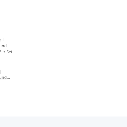
l,
und
3er Set